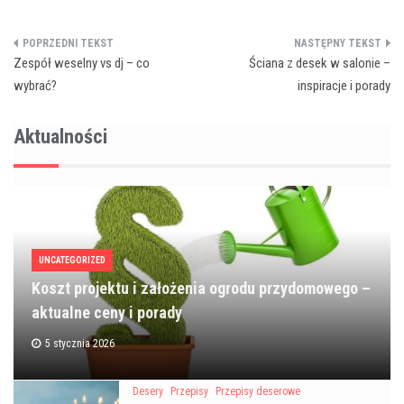
Nawigacja
Zespół weselny vs dj – co
Ściana z desek w salonie –
wpisu
wybrać?
inspiracje i porady
Aktualności
UNCATEGORIZED
Koszt projektu i założenia ogrodu przydomowego –
aktualne ceny i porady
5 stycznia 2026
Desery
Przepisy
Przepisy deserowe