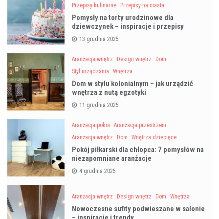
Przepisy kulinarne
Przepisy na ciasta
Pomysły na torty urodzinowe dla
dziewczynek – inspiracje i przepisy
13 grudnia 2025
Aranżacja wnętrz
Design wnętrz
Dom
Styl urządzania
Wnętrza
Dom w stylu kolonialnym – jak urządzić
wnętrza z nutą egzotyki
11 grudnia 2025
Aranżacja pokoi
Aranżacja przestrzeni
Aranżacja wnętrz
Dom
Wnętrza dziecięce
Pokój piłkarski dla chłopca: 7 pomysłów na
niezapomniane aranżacje
4 grudnia 2025
Aranżacja wnętrz
Design wnętrz
Dom
Wnętrza
Nowoczesne sufity podwieszane w salonie
– inspiracje i trendy