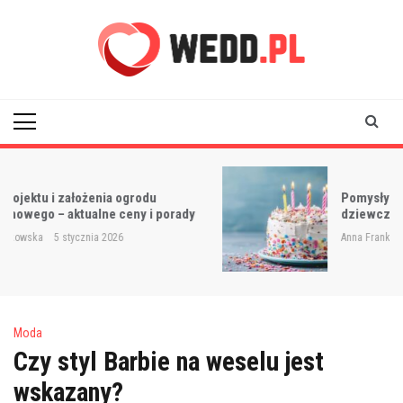
Skip
to
content
Wedd
Pomysły na torty urodzinowe dla
dziewczynek – inspiracje i przepisy
Anna Frankowska
13 grudnia 2025
Moda
Czy styl Barbie na weselu jest
wskazany?