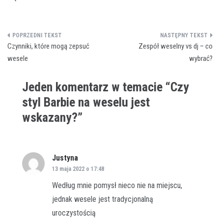
Nawigacja
Czynniki, które mogą zepsuć
Zespół weselny vs dj – co
wpisu
wesele
wybrać?
Jeden komentarz w temacie “
Czy
styl Barbie na weselu jest
wskazany?
”
Justyna
pisze:
13 maja 2022 o 17:48
Według mnie pomysł nieco nie na miejscu,
jednak wesele jest tradycjonalną
uroczystością