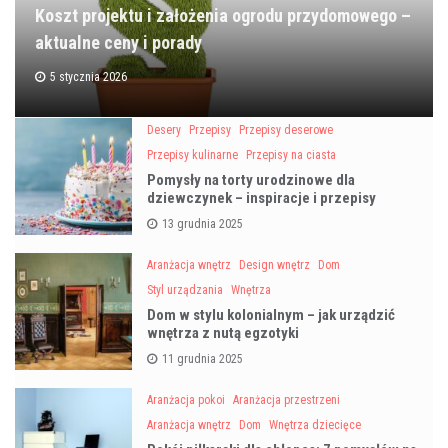
Koszt projektu i założenia ogrodu przydomowego –
aktualne ceny i porady
5 stycznia 2026
Desery
Przepisy
Przepisy deserowe
Przepisy kulinarne
Przepisy na ciasta
Pomysły na torty urodzinowe dla
dziewczynek – inspiracje i przepisy
13 grudnia 2025
Aranżacja wnętrz
Design wnętrz
Dom
Styl urządzania
Wnętrza
Dom w stylu kolonialnym – jak urządzić
wnętrza z nutą egzotyki
11 grudnia 2025
Aranżacja pokoi
Aranżacja przestrzeni
Aranżacja wnętrz
Dom
Wnętrza dziecięce