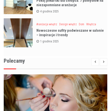
Pokój piłkarski dla chłopca: 7 pomysłów na
niezapomniane aranżacje
4 grudnia 2025
Aranżacja wnętrz
Design wnętrz
Dom
Wnętrza
Nowoczesne sufity podwieszane w salonie
– inspiracje i trendy
1 grudnia 2025
Polecamy