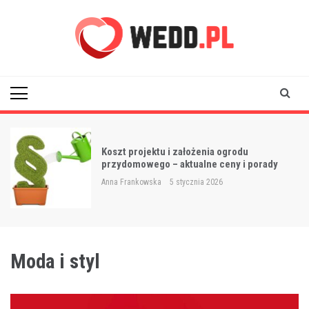
Skip
to
content
Wedd
oszt projektu i założenia ogrodu
Pomys
rzydomowego – aktualne ceny i porady
dziew
nna Frankowska
5 stycznia 2026
Anna F
Moda i styl